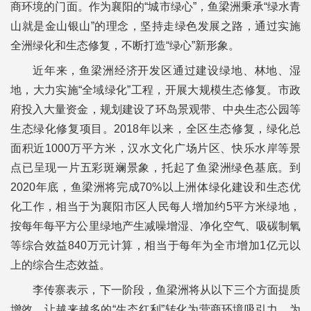
商环境的门面。作为襄阳的“城市绿心”，鱼梁洲秉承“绿水青
山就是金山银山”的理念，坚持走绿色发展之路，通过实施
全洲绿化和生态修复，不断打造“绿心”新形象。
近年来，鱼梁洲经济开发区通过建设绿地、林地、湿
地，大力实施“全域绿化”工程，开展大规模生态修复。市政
府投入大量资金，规划建设了环岛景观带、中央生态公园等
生态绿化修复项目。2018年以来，全区生态修复，绿化总
面积近1000万平方米，汉水文化广场片区、快乐水岸等景
点已呈现一片五彩斑斓景象，托起了鱼梁洲绿色基底。到
2020年底，鱼梁洲将完成70%以上洲体绿化建设和生态优
化工作，相当于为襄阳市区人民每人增加约5平方米绿地，
按每年每平方公里绿地产生减噪增湿、净化空气、吸碳制氧
等综合效益840万元计算，相当于每年为全市增加1亿元以
上的综合生态效益。
李传寨表示，下一阶段，鱼梁洲将从以下三个方面提质
增效，让越来越多的“生态红利”转化为营商环境吸引力，为