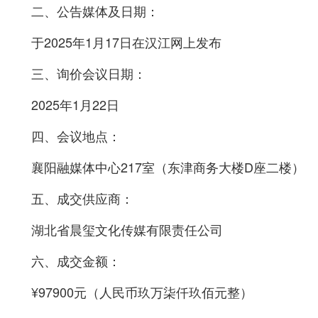
二、公告媒体及日期：
于202
5
年
1
月
17
日在汉江网上发布
三、询价会议日期：
202
5
年
1
月
22
日
四、会议地点：
襄阳融媒体中心217室（东津商务大楼D座二楼）
五、成交供应商：
湖北省晨玺文化传媒有限责任公司
六、成交金额：
¥
97900元
（人民币玖万柒仟玖佰元整）