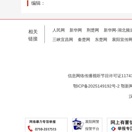
编辑：
人民网
新华网
荆楚网
新华网-湖北频
相关
链接
三峡宜昌网
秦楚网
东楚网
襄阳宣传
信息网络传播视听节目许可证11743
鄂ICP备2025149192号-2
鄂新网
汉
襄阳网警
报警平台