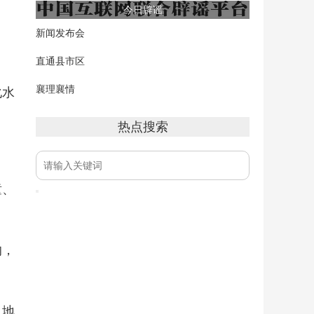
今日辟谣
新闻发布会
直通县市区
襄理襄情
化水
热点搜索
童、
的，
入地