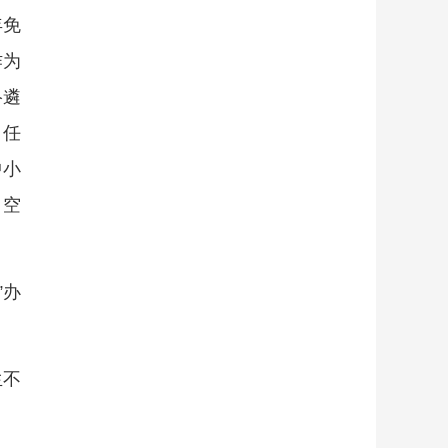
年免
作为
络遴
。任
中小
、空
”办
生不