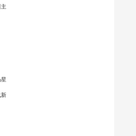
州主
杨星
战新