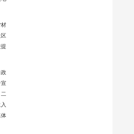
“材
社区
校提
的政
一宣
；二
生入
媒体