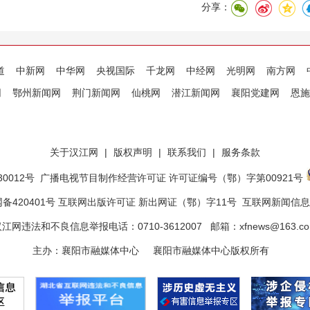
分享：
道
中新网
中华网
央视国际
千龙网
中经网
光明网
南方网
网
鄂州新闻网
荆门新闻网
仙桃网
潜江新闻网
襄阳党建网
恩施
关于汉江网
|
版权声明
|
联系我们
|
服务条款
0012号
广播电视节目制作经营许可证 许可证编号（鄂）字第00921号
备420401号 互联网出版许可证 新出网证（鄂）字11号
互联网新闻信息服
江网违法和不良信息举报电话：0710-3612007 邮箱：xfnews@163.c
主办：襄阳市融媒体中心 襄阳市融媒体中心版权所有