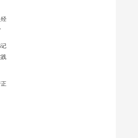
是经
”
书记
实践
行正