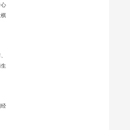
者心
大棋
前、
南生
国经
。