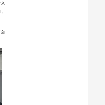
”来
的，
方面