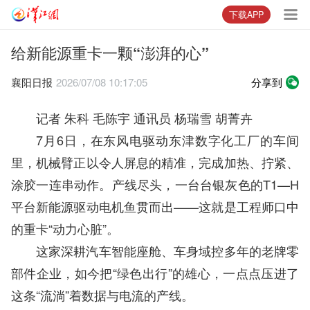
下载APP
给新能源重卡一颗“澎湃的心”
襄阳日报
2026/07/08 10:17:05
分享到
记者 朱科 毛陈宇 通讯员 杨瑞雪 胡菁卉
7月6日，在东风电驱动东津数字化工厂的车间
里，机械臂正以令人屏息的精准，完成加热、拧紧、
涂胶一连串动作。产线尽头，一台台银灰色的T1—H
平台新能源驱动电机鱼贯而出——这就是工程师口中
的重卡“动力心脏”。
这家深耕汽车智能座舱、车身域控多年的老牌零
部件企业，如今把“绿色出行”的雄心，一点点压进了
这条“流淌”着数据与电流的产线。