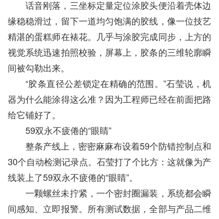
话音刚落，三坐标定量定位涂胶头便沿着壳体边
缘稳稳滑过，留下一道均匀饱满的胶线，像一位技艺
精湛的蛋糕师在裱花。几乎与涂胶完成同步，上方的
视觉系统迅速拍照校验，屏幕上，胶条的三维轮廓瞬
间被勾勒出来。
“胶条直径公差锁定在精确的范围。”石莹说，机
器为什么能涂得这么准？因为工程师已经在前面把路
给它铺好了。
59双永不疲倦的“眼睛”
整条产线上，密密麻麻布设着59个防错控制点和
30个自动检测记录点。石莹打了个比方：这就像为产
线装上了59双永不疲倦的“眼睛”。
一颗螺丝未拧紧，一个密封圈漏装，系统都会瞬
间感知、立即报警。所有测试数据，全部与产品二维