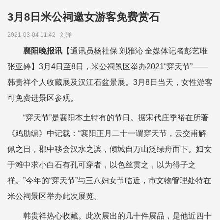
3月8日米公祠邀女游客免费赏石
2021-03-04 11:42
刘洋
襄阳晚报讯
【通讯员杨社保 刘雅沁 全媒体记者彭艺唯
张亚婷】3月4日至8日，米公祠景区举办2021“穿天节”——
韩贵祥个人收藏展及汉江石盆景展。3月8日当天，女性游客
可免费进景区参观。
“穿天节”是襄阳本土特有的节日。据宋代庄季裕在所著
《鸡肋编》中记载：“襄阳正月二十一谓穿天节，云交甫解
佩之日，郡中移会汉水之滨，倾城自万山泛绿舟而下。妇女
于滩中求小白石有孔可穿者，以色丝贯之，以为得子之
祥。”今年的“穿天节”与三八妇女节临近，市文物管理处特在
米公祠景区举办此次展览。
韩贵祥热心收藏。此次展出的几十件展品，是他近四十