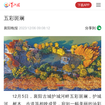
下载APP
五彩斑斓
襄阳晚报
2023/12/06 09:08:12
分享到
12月5日，襄阳古城护城河畔五彩斑斓，护城
河、树木、步道等相映成景，宛如一幅美丽的油彩