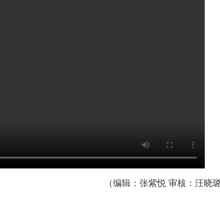
（编辑：张紫悦 审核：汪晓