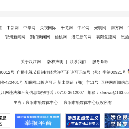
道
中新网
中华网
央视国际
千龙网
中经网
光明网
南方网
网
鄂州新闻网
荆门新闻网
仙桃网
潜江新闻网
襄阳党建网
恩施
关于汉江网
|
版权声明
|
联系我们
|
服务条款
0012号
广播电视节目制作经营许可证 许可证编号（鄂）字第00921号
备420401号 互联网出版许可证 新出网证（鄂）字11号
互联网新闻信息服
江网违法和不良信息举报电话：0710-3612007 邮箱：xfnews@163.c
主办：襄阳市融媒体中心 襄阳市融媒体中心版权所有