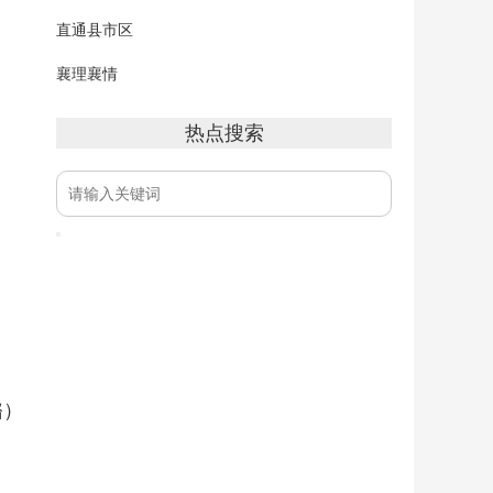
直通县市区
襄理襄情
热点搜索
璐）