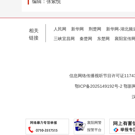
编辑：张紫悦
人民网
新华网
荆楚网
新华网-湖北频
相关
链接
三峡宜昌网
秦楚网
东楚网
襄阳宣传
信息网络传播视听节目许可证11743
鄂ICP备2025149192号-2
鄂新网
汉
襄阳网警
报警平台