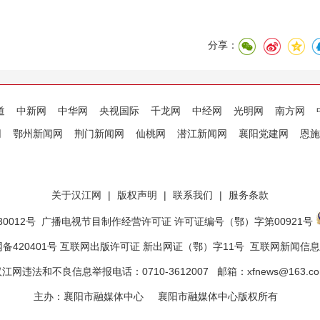
分享：
道
中新网
中华网
央视国际
千龙网
中经网
光明网
南方网
网
鄂州新闻网
荆门新闻网
仙桃网
潜江新闻网
襄阳党建网
恩施
关于汉江网
|
版权声明
|
联系我们
|
服务条款
0012号
广播电视节目制作经营许可证 许可证编号（鄂）字第00921号
备420401号 互联网出版许可证 新出网证（鄂）字11号
互联网新闻信息服
江网违法和不良信息举报电话：0710-3612007 邮箱：xfnews@163.c
主办：襄阳市融媒体中心 襄阳市融媒体中心版权所有