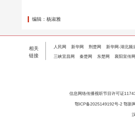
编辑：杨淑雅
人民网
新华网
荆楚网
新华网-湖北频
相关
链接
三峡宜昌网
秦楚网
东楚网
襄阳宣传
信息网络传播视听节目许可证11743
鄂ICP备2025149192号-2
鄂新网
汉