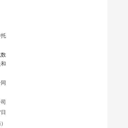
委托
或数
失和
合同
公司
7日
璐）