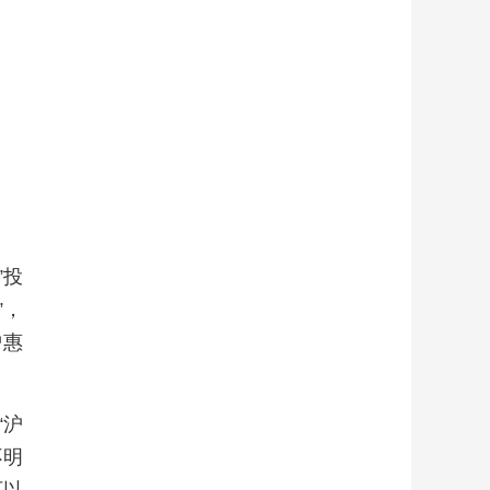
”投
”，
沪惠
“沪
不明
可以