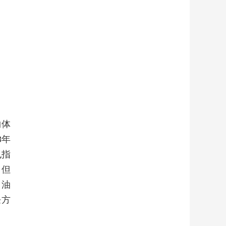
物体
8年
也指
。但
。油
饪方