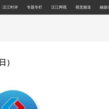
汉江时评
专题专栏
汉江网视
视觉频道
融媒
5日）