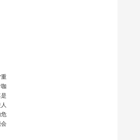
“重
含咖
其是
使人
的危
能会