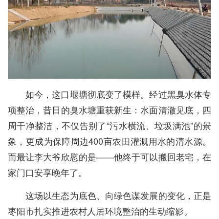
如今，这口堰塘彻底变了模样。经过黑臭水体专
项整治，昔日的臭水塘重获新生：水面清澈见底，四
周干净整洁，不仅告别了“污水横流、垃圾满池”的景
象，更成为保障周边400亩农田灌溉用水的清水源。
而最让李大爷欣慰的是——他终于可以搬回老宅，在
家门口安享晚年了。
这场以生态为底色、向绿色谋发展的变化，正是
枣阳市扎实推进农村人居环境整治的生动缩影。