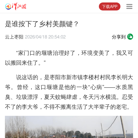
下载APP
是谁按下了乡村美颜键？
云上枣阳
2026/04/18 20:54:02
分享到
“家门口的堰塘治理好了，环境变美了，我又可
以搬回来住了。”
说这话的，是枣阳市新市镇李楼村村民李长明大
爷。曾经，这口堰塘是他的一块“心病”——水质黑
臭、垃圾漂浮，夏天蚊蝇肆虐，冬天污水横流。忍受
不了的李大爷，不得不搬离生活了大半辈子的老宅。