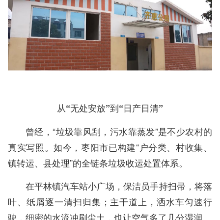
从“无处安放”到“日产日清”
曾经，“垃圾靠风刮，污水靠蒸发”是不少农村的
真实写照。如今，枣阳市已构建“户分类、村收集、
镇转运、县处理”的全链条垃圾收运处置体系。
在平林镇汽车站小广场，保洁员手持扫帚，将落
叶、纸屑逐一清扫归集；主干道上，洒水车匀速行
驶，细密的水流冲刷尘土，也让空气多了几分湿润。