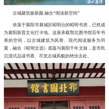
古城建筑焕新颜 融合“阅读新空间”
坐落于襄阳市襄城区昭明台的昭明书房，已然成
为襄阳新晋文化打卡地。这座承载鄂北图书馆百年书
香的空间，以古城建筑为风骨、现代阅读服务为羽
翼，融合《昭明文选》底蕴与襄阳千年文脉，是市民
沉浸式品读书香、尽览古城风貌的绝佳去处。