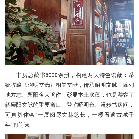
书房总藏书5000余册，构建两大特色馆藏：系
统收藏《昭明文选》相关文献，传承昭明文脉；陈列
地方志、襄阳名人著作，彰显本土底蕴，也是游客了
解襄阳文脉的重要窗口。登临昭明台、漫步书房间，
可真切体会“一展阅尽文脉悠长，一楼看遍古城千
年”的韵味。