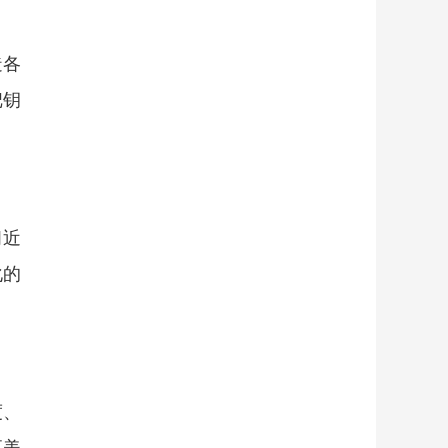
造各
把钥
习近
化的
。
度、