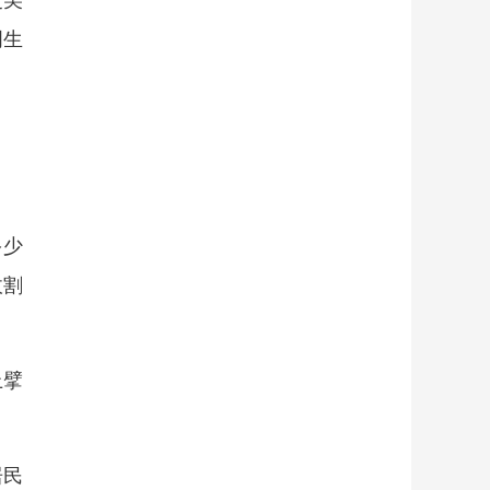
更美
明生
多少
收割
上擘
居民