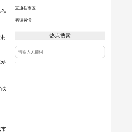
直通县市区
作作
襄理襄情
热点搜索
农村
不符
”战
城市