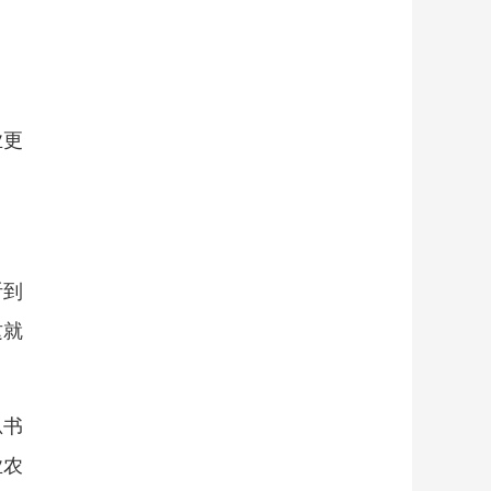
业更
听到
这就
总书
业农