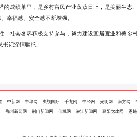
成塔的成绩单里，是乡村富民产业蒸蒸日上，是美丽生态
感、幸福感、安全感不断增强。
造性，社会各界积极支持参与，努力建设宜居宜业和美乡
总书记深情嘱托。
道
中新网
中华网
央视国际
千龙网
中经网
光明网
南方网
网
鄂州新闻网
荆门新闻网
仙桃网
潜江新闻网
襄阳党建网
恩施