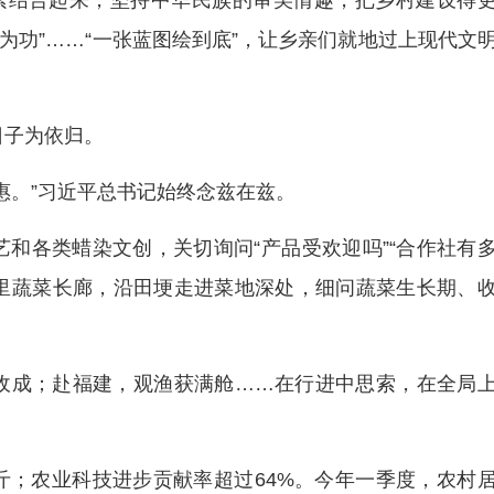
元素结合起来，坚持中华民族的审美情趣，把乡村建设得
为功”……“一张蓝图绘到底”，让乡亲们就地过上现代文
日子为依归。
惠。”习近平总书记始终念兹在兹。
和各类蜡染文创，关切询问“产品受欢迎吗”“合作社有
十里蔬菜长廊，沿田埂走进菜地深处，细问蔬菜生长期、
收成；赴福建，观渔获满舱……在行进中思索，在全局
8亿斤；农业科技进步贡献率超过64%。今年一季度，农村