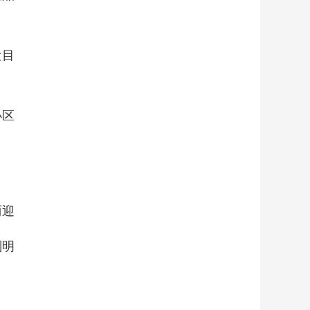
设目
小区
丽迎
刘明