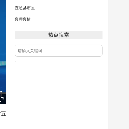
直通县市区
襄理襄情
热点搜索
“五