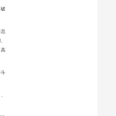
革破
济总
明、
，高
奋斗
目、