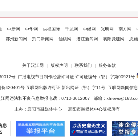
道
中新网
中华网
央视国际
千龙网
中经网
光明网
南方网
网
鄂州新闻网
荆门新闻网
仙桃网
潜江新闻网
襄阳党建网
恩施
关于汉江网
|
版权声明
|
联系我们
|
服务条款
0012号
广播电视节目制作经营许可证 许可证编号（鄂）字第00921号
备420401号 互联网出版许可证 新出网证（鄂）字11号
互联网新闻信息服
江网违法和不良信息举报电话：0710-3612007 邮箱：xfnews@163.c
主办：襄阳市融媒体中心 襄阳市融媒体中心版权所有