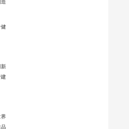
制造
命健
创新
带建
世界
旅品