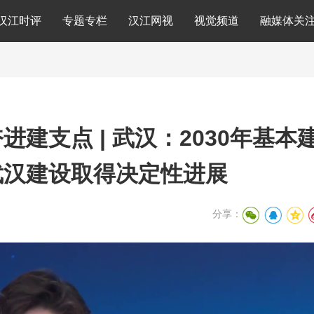
汉江时评
专题专栏
汉江网视
视觉频道
融媒体关
进建支点 | 武汉：2030年基本
武汉建设取得决定性进展
分享：