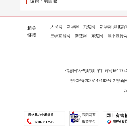
编辑：胡丽迎
人民网
新华网
荆楚网
新华网-湖北频
相关
链接
三峡宜昌网
秦楚网
东楚网
襄阳宣传
信息网络传播视听节目许可证11743
鄂ICP备2025149192号-2
鄂新网
汉
襄阳网警
报警平台