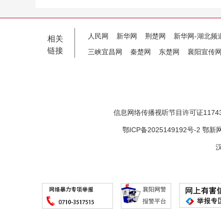
人民网
新华网
荆楚网
新华网-湖北频
相关
链接
三峡宜昌网
秦楚网
东楚网
襄阳宣传
信息网络传播视听节目许可证11743
鄂ICP备2025149192号-2
鄂新网
汉
襄阳网警
报警平台