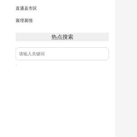
直通县市区
襄理襄情
热点搜索