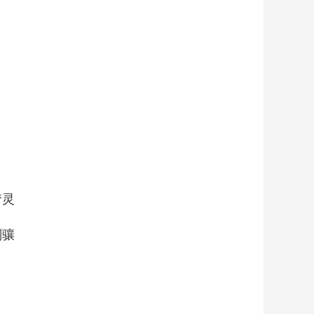
梦灵
刘骧