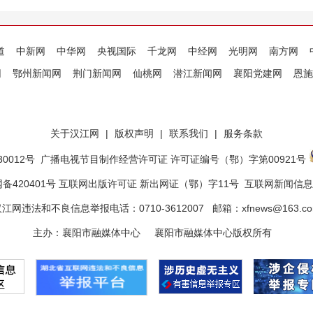
道
中新网
中华网
央视国际
千龙网
中经网
光明网
南方网
网
鄂州新闻网
荆门新闻网
仙桃网
潜江新闻网
襄阳党建网
恩施
关于汉江网
|
版权声明
|
联系我们
|
服务条款
0012号
广播电视节目制作经营许可证 许可证编号（鄂）字第00921号
备420401号 互联网出版许可证 新出网证（鄂）字11号
互联网新闻信息服
江网违法和不良信息举报电话：0710-3612007 邮箱：xfnews@163.c
主办：襄阳市融媒体中心 襄阳市融媒体中心版权所有