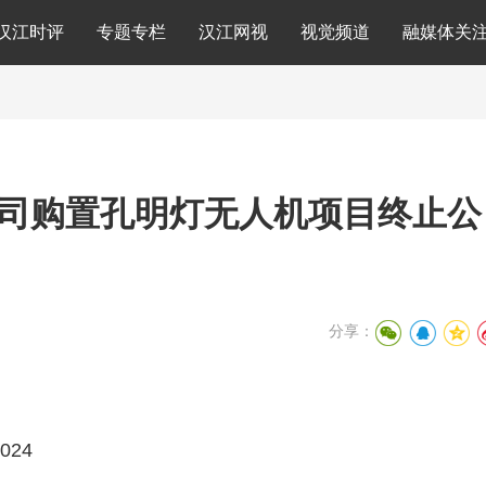
汉江时评
专题专栏
汉江网视
视觉频道
融媒体关
司购置孔明灯无人机项目终止公
分享：
024