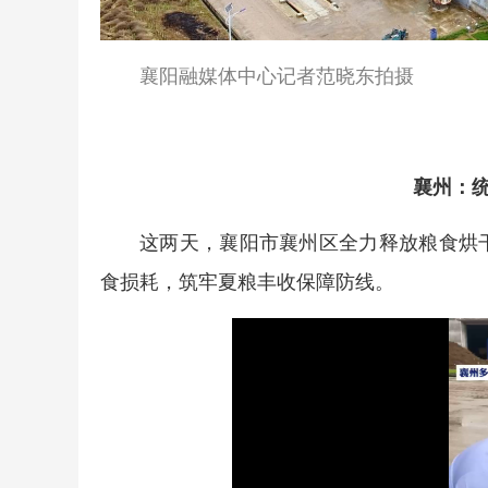
襄阳融媒体中心记者范晓东拍摄
襄州：
这两天，襄阳市襄州区全力释放粮食烘
食损耗，筑牢夏粮丰收保障防线。