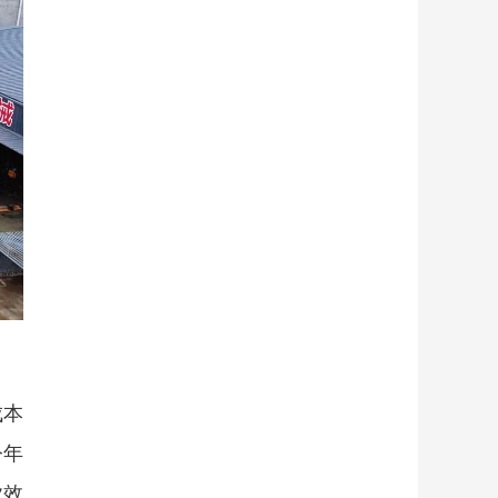
成本
今年
业效