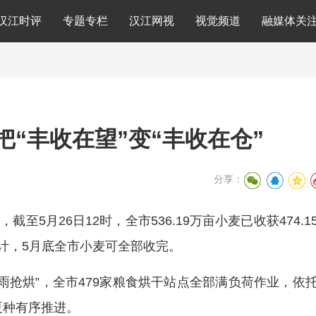
汉江时评
专题专栏
汉江网视
视觉频道
融媒体关
阳把“丰收在望”变“丰收在仓”
分享：
至5月26日12时，全市536.19万亩小麦已收获474.1
预计，5月底全市小麦可全部收完。
雨抢烘”，全市479家粮食烘干站点全部满负荷作业，依
夏种有序推进。