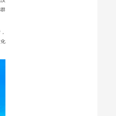
踞汉
绵群
谢，
文化