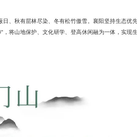
蔽日、秋有层林尽染、冬有松竹傲雪。襄阳坚持生态优
肺”，将山地保护、文化研学、登高休闲融为一体，实现