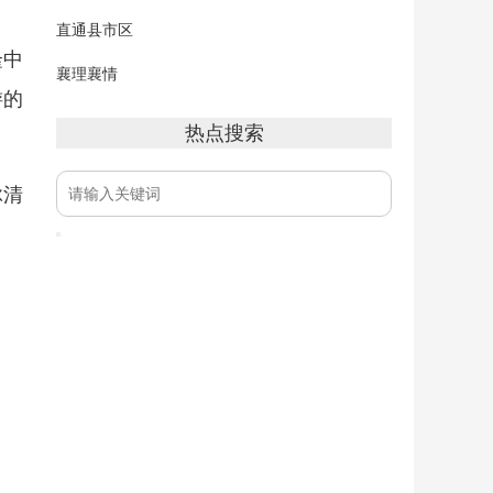
直通县市区
隆中
襄理襄情
游的
热点搜索
脉清