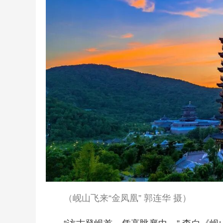
（岘山飞来“金凤凰” 郭连华 摄）