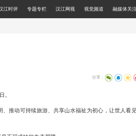
汉江时评
专题专栏
汉江网视
视觉频道
融媒体关
分享：
游日。
明、推动可持续旅游、共享山水福祉为初心，让世人看