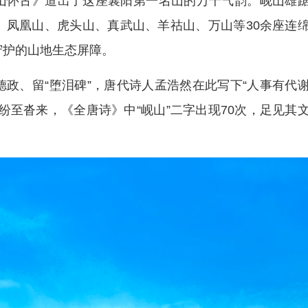
岘山怀古》道出了这座襄阳第一名山的万千气韵。岘山雄
、凤凰山、虎头山、真武山、羊祜山、万山等30余座连
守护的山地生态屏障。
政、留“堕泪碑”，唐代诗人孟浩然在此写下“人事有代
纷至沓来，《全唐诗》中“岘山”二字出现70次，足见其