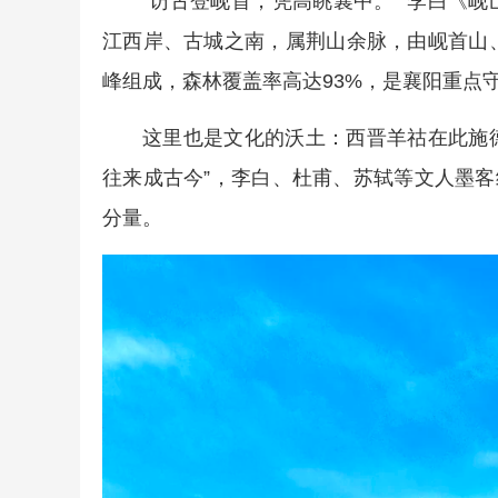
“访古登岘首，凭高眺襄中。” 李白《
江西岸、古城之南，属荆山余脉，由岘首山
峰组成，森林覆盖率高达93%，是襄阳重点
这里也是文化的沃土：西晋羊祜在此施德
往来成古今”，李白、杜甫、苏轼等文人墨客
分量。