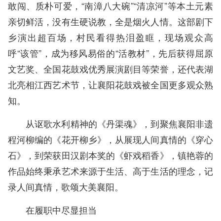
敢闯、质朴可爱，“南漳八大碗”“清凉河”等本土元素
亲切鲜活，没有生硬说教，全是烟火人情。这部剧下
乡演出超百场，村民看得热泪盈眶，现场观众高
呼“该管”，成为移风易俗的“活教材”，先后获得屈原
文艺奖、全国花鼓戏优秀展演剧目等荣誉，还代表湖
北亮相江西艺术节，让襄阳花鼓戏被全国更多观众熟
知。
从讴歌水利精神的《丹渠魂》，到聚焦襄阳非遗
程河柳编的《花开柳乡》，从展现人间真情的《穿心
石》，到荣获田汉剧本奖的《虾戏稻香》，镇艳蓉的
作品始终秉承艺术来源于生活、高于生活的理念，记
录人间真情，歌颂大美襄阳。
在履职中尽显担当