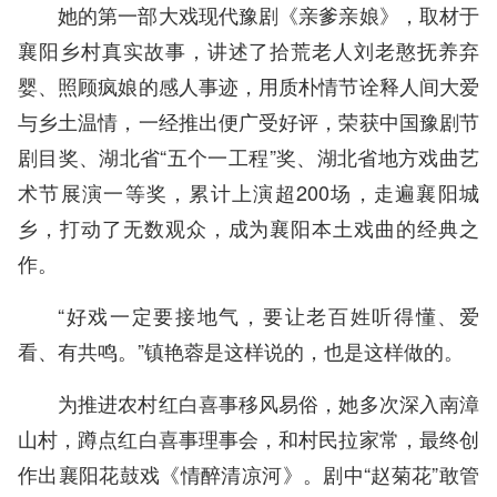
她的第一部大戏现代豫剧《亲爹亲娘》，取材于
襄阳乡村真实故事，讲述了拾荒老人刘老憨抚养弃
婴、照顾疯娘的感人事迹，用质朴情节诠释人间大爱
与乡土温情，一经推出便广受好评，荣获中国豫剧节
剧目奖、湖北省“五个一工程”奖、湖北省地方戏曲艺
术节展演一等奖，累计上演超200场，走遍襄阳城
乡，打动了无数观众，成为襄阳本土戏曲的经典之
作。
“好戏一定要接地气，要让老百姓听得懂、爱
看、有共鸣。”镇艳蓉是这样说的，也是这样做的。
为推进农村红白喜事移风易俗，她多次深入南漳
山村，蹲点红白喜事理事会，和村民拉家常，最终创
作出襄阳花鼓戏《情醉清凉河》。剧中“赵菊花”敢管