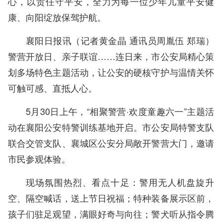
心，以责任守平安，全力为每一位少年儿童平安健
康、向阳绽放保驾护航。
襄阳日报讯（记者黄金晶 通讯员周胤伍 郑瑞）
警营开放日、亲子联谊……连日来，市公安局精心策
划多场特色主题活动，让公安的硬核守护与温情关怀
可触可感、直抵人心。
5月30日上午，“相聚警营·欢度童趣六一”主题活
动在襄阳公安特警训练基地开启。市公安局特警支队
联合交管支队、襄城区公安分局敞开警营大门，邀请
市民参观体验。
现场氛围热烈、看点十足：警用无人机盘旋升
空、隔空喊话，送上节日祝福；特种装备展示区前，
孩子们驻足观望，满眼好奇与向往；警犬听从指令腾