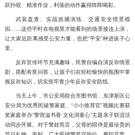
跃扑咬、精准作业，利落的动作赢得阵阵喝彩。
武装盘查、实战抓捕演练、交通安全情景模
拟……这些平时在电视里才能看到的场景接连上演，
让大家近距离感受公安力量，也把“平安”种进孩子心
里。
反诈宣传环节充满趣味，民警自编自演反诈情景
剧，搭配有奖问答，让孩子们在轻松愉快的氛围中掌
握反诈知识，切实筑牢青少年反诈安全防线。
当天上午，市公安局联合市图书馆、东津新区公
安分局为优秀民辅警家庭、“小小推荐官”视频比赛获
奖家庭举办“警营溢书香·文化润童心”主题亲子联谊活
动同步开展。对于警娃而言，父母的陪伴是最珍贵的
节日礼物。平时，广大民辅警坚守岗位、履职尽责，