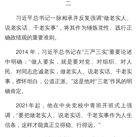
二
习近平总书记一脉相承并反复强调“做老实人、
说老实话、干老实事”，将其作为锤炼党性、践行正
确政绩观的重要准则。
2014 年，习近平总书记在“三严三实”重要论述
中明确：“做人要实，就是要对党、对组织、对人
民、对同志忠诚老实，做老实人、说老实话、干老实
事，襟怀坦白，公道正派。”这是他对“三老”作风的明
确肯定。
2021年起，他在中央党校中青班开班式上强
调，“要把做老实人、说老实话、干老实事作为人生
信条，这样才能真正立得稳、行得远。”