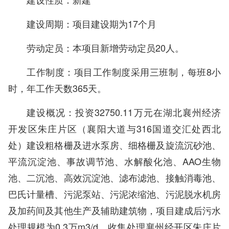
建设周期：项目建设期为17个月
劳动定员：本项目新增劳动定员20人。
工作制度：项目工作制度采用三班制，每班8小
时，年工作天数365天。
建设概况：投资32750.11万元在湖北襄州经济
开发区朱庄片区（襄阳大道与316国道交汇处西北
处）建设粗格栅及进水泵房、细格栅及旋流沉砂池、
平流沉淀池、事故调节池、水解酸化池、AAO生物
池、二沉池、高效沉淀池、滤布滤池、接触消毒池、
巴氏计量槽、污泥泵站、污泥浓缩池、污泥脱水机房
及加药间及其他生产及辅助建筑物，项目建成后污水
处理规模为0.3万m3/d，收集处理襄州经开区朱庄片