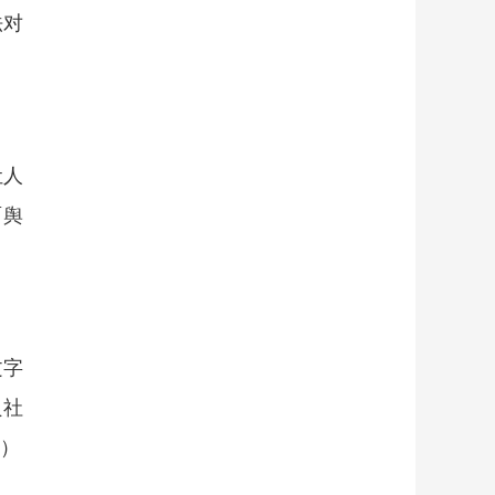
法对
让人
面舆
文字
良社
号）