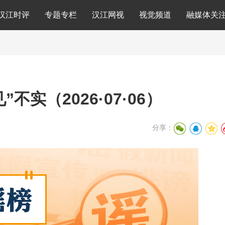
汉江时评
专题专栏
汉江网视
视觉频道
融媒体关
实（2026·07·06）
分享：