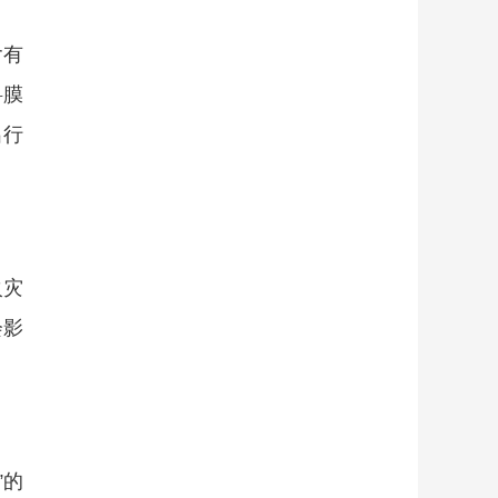
含有
料膜
出行
火灾
会影
”的