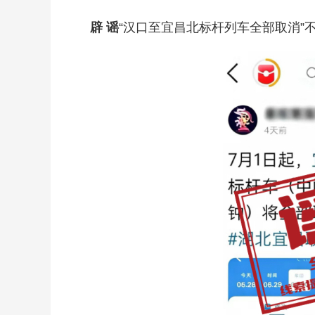
辟 谣
“汉口至宜昌北标杆列车全部取消”