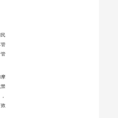
网民
车管
行管
和摩
就禁
日，
有效