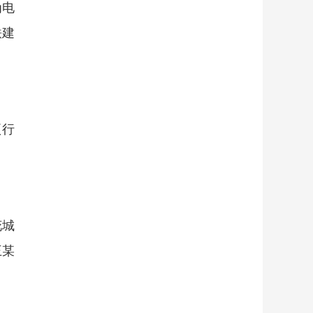
为电
铁建
项行
花城
王某