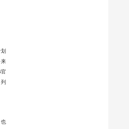
计划
俗来
6官
，列
，也