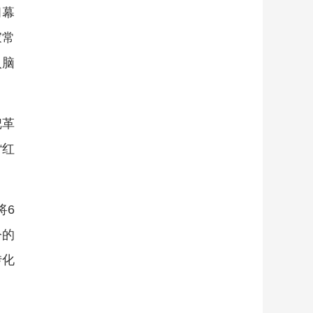
闭幕
家常
入脑
把革
“红
将6
今的
转化