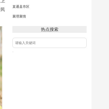
过上
直通县市区
聚民
襄理襄情
热点搜索