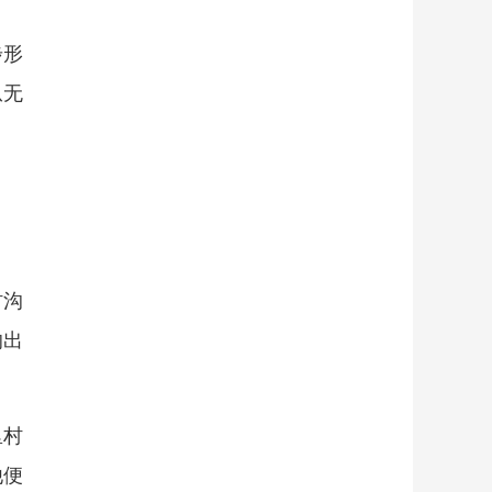
步形
从无
村沟
的出
里村
他便