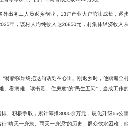
名外出务工人员返乡创业，13户产业大户茁壮成长，逐
25年，该村人均纯收入达26850元，村集体经济收入
。”翁新强始终把这句话刻在心里。刚返乡时，他踏遍全
难、看病难、读书贵、住房危”的“民生五问”，当成工作
排、积极争取，累计筹措3000余万元，硬化升级65公
行“晴天一身灰、雨天一身泥”的历史。群众饮水困难，