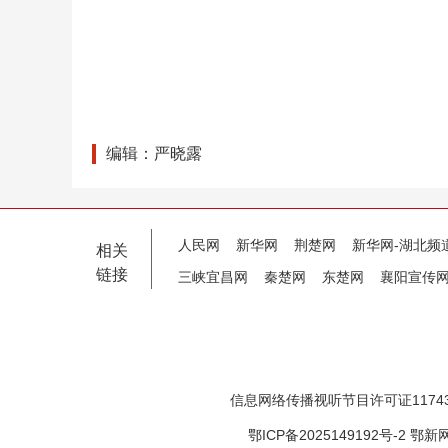
编辑：严晓露
人民网
新华网
荆楚网
新华网-湖北频
相关
链接
三峡宜昌网
秦楚网
东楚网
襄阳宣传
信息网络传播视听节目许可证11743
鄂ICP备2025149192号-2
鄂新网