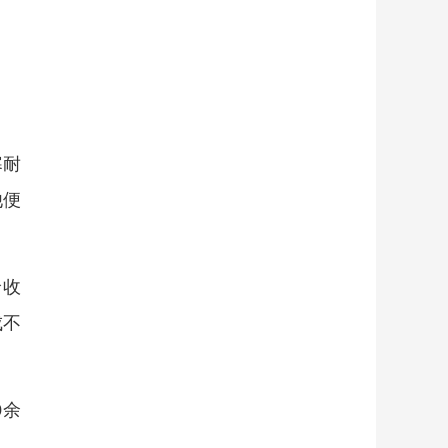
寒耐
他便
价收
成不
0余