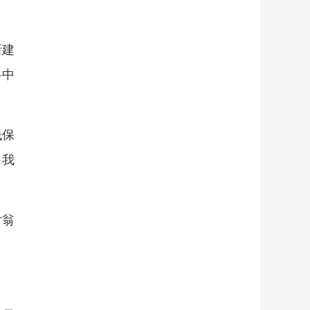
新建
料中
低保
，我
片翁