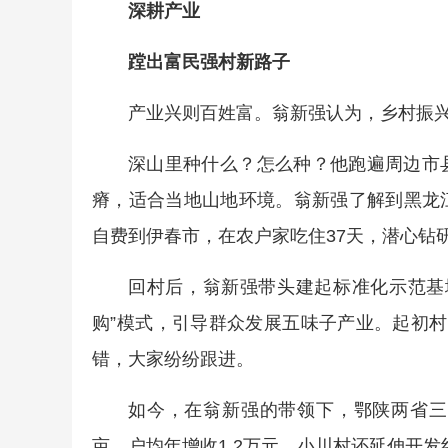
深耕产业
蹚出富民强村新路子
产业兴则百姓富。翁新强认为，乡村振
深山里种什么？怎么种？他跑遍周边市
瘠，适合当地山地环境。翁新强了解到黑龙
自费到伊春市，在农户家吃住37天，潜心钻
回村后，翁新强带头建起标准化示范基
购”模式，引导群众发展五味子产业。起初
错，大家纷纷跟进。
如今，在翁新强的带领下，鄂陕两省三县1
亩，户均年增收1.2万元。小川村还延伸开发