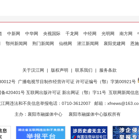
道
中新网
中华网
央视国际
千龙网
中经网
光明网
南方网
网
鄂州新闻网
荆门新闻网
仙桃网
潜江新闻网
襄阳党建网
恩施
关于汉江网
|
版权声明
|
联系我们
|
服务条款
0012号
广播电视节目制作经营许可证 许可证编号（鄂）字第00921号
备420401号 互联网出版许可证 新出网证（鄂）字11号
互联网新闻信息服
江网违法和不良信息举报电话：0710-3612007 邮箱：xfnews@163.c
主办：襄阳市融媒体中心 襄阳市融媒体中心版权所有