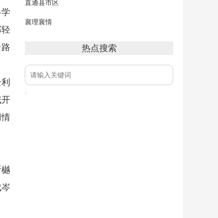
直通县市区
科学
襄理襄情
部轻
升路
热点搜索
企利
域开
用情
昕樾
成岑