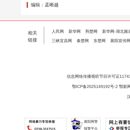
编辑：孟晰越
人民网
新华网
荆楚网
新华网-湖北频
相关
链接
三峡宜昌网
秦楚网
东楚网
襄阳宣传
信息网络传播视听节目许可证11743
鄂ICP备2025149192号-2
鄂新网
汉
襄阳网警
报警平台