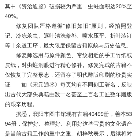
其中《资治通鉴》破损较为严重，虫蛀面积达20%至
40%。
修复团队严格遵循“修旧如旧”原则，经拍照登
记、冷冻杀虫、逐叶清洗修补、喷水压平、折叶装订
等十余道工序，最大限度保留古籍原貌与历史信息。
修复师选用与原件颜色、帘纹相近的手工竹纸或
皮纸，对虫蛀洞眼进行精心修补。修复完成的古籍不
仅恢复了完整形态，还留存了明代雕版印刷的珍贵实
证——如《宋元通鉴》每页均有不同刻工署名，反映
出古代大部头典籍由数十名甚至上百名工匠数年雕版
的艰辛历程。
据悉，襄阳市图书馆现有古籍40499册，善本53
94册，保护好、整理好、利用好这些宝贵的文化遗产
是当前古籍工作的重中之重。胡梓秋表示，后续将对