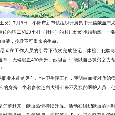
员王炎）7月8日，枣阳市新市镇组织开展集中无偿献血志
单位的职工和28个村（社区）的村民纷纷挽袖响应，一
的血液，挽救不可重来的生命。
愿者在工作人员的引导下依次完成登记、体检、化验
车，无偿献血400毫升。她坦言：“能以自己微薄之力
”
是职业本能的延伸。“在卫生院工作，我明白血液对救治
永宏的身旁，坐着多位连白大褂都来不及换的医护人员，
家院落赶来，献血热情持续升温。活动在组织献血的同