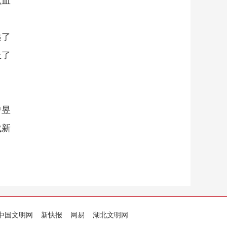
献血
递了
上了
曾昱
战新
中国文明网
新快报
网易
湖北文明网