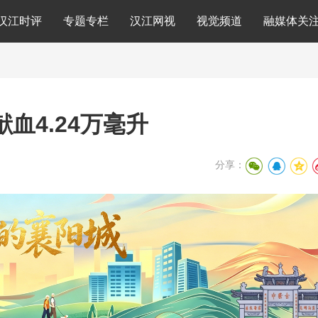
汉江时评
专题专栏
汉江网视
视觉频道
融媒体关
血4.24万毫升
分享：