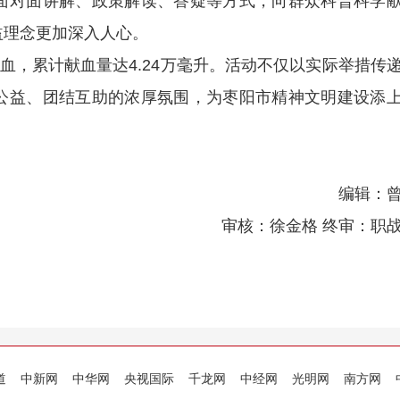
面对面讲解、政策解读、答疑等方式，向群众科普科学
益理念更加深入人心。
血，累计献血量达4.24万毫升。活动不仅以实际举措传
公益、团结互助的浓厚氛围，为枣阳市精神文明建设添
编辑：
审核：徐金格 终审：职
道
中新网
中华网
央视国际
千龙网
中经网
光明网
南方网