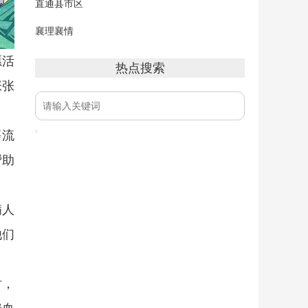
直通县市区
襄理襄情
愿活
热点搜索
张张
等流
帮助
病人
他们
时，