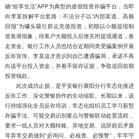
确“纷享生活”APP为典型的虚假投资诈骗平台，当即
向李某拆解平台套路：不法分子以“内部渠道、高额
回报”为噱头吸引群众充值投资，初期以小额提现制
造靠谱假象，待客户大额投入后便关闭提现通道，卷
走资金。银行工作人员也结合近期同类受骗案例开展
反诈宣传。李某这才意识到自己遭遇骗局，承诺不再
向该平台投入资金，并着手留存证据，争取追回前期
投资钱款。
此次成功止损，是平安银行襄阳分行常态化推进
反诈工作、深化警银协作的生动缩影。长期以来，该
行持续强化全员反诈培训，常态化组织员工学习新型
诈骗手法、可疑交易识别要点与警银联动处置流程，
要求一线人员对大额转账、异地交易、说辞前后矛盾
等异常交易做到“必询问、必核查、必预警”，牢牢守