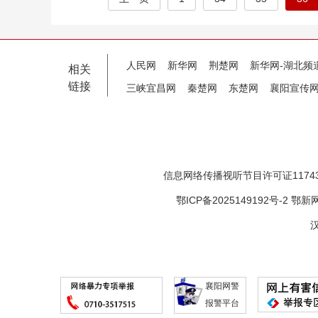
人民网
新华网
荆楚网
新华网-湖北频
相关
链接
三峡宜昌网
秦楚网
东楚网
襄阳宣传
信息网络传播视听节目许可证11743
鄂ICP备2025149192号-2
鄂新网
汉
襄阳网警
报警平台