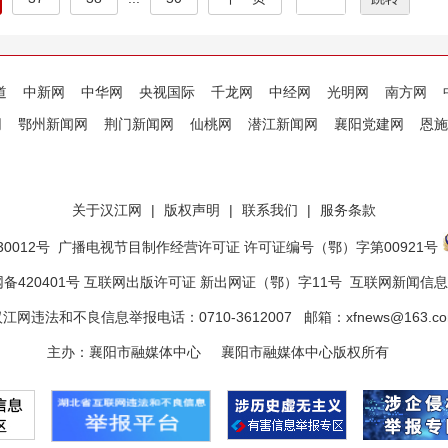
道
中新网
中华网
央视国际
千龙网
中经网
光明网
南方网
网
鄂州新闻网
荆门新闻网
仙桃网
潜江新闻网
襄阳党建网
恩施
关于汉江网
|
版权声明
|
联系我们
|
服务条款
0012号
广播电视节目制作经营许可证 许可证编号（鄂）字第00921号
备420401号 互联网出版许可证 新出网证（鄂）字11号
互联网新闻信息服
江网违法和不良信息举报电话：0710-3612007 邮箱：xfnews@163.c
主办：襄阳市融媒体中心 襄阳市融媒体中心版权所有