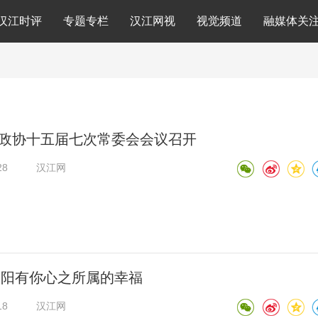
汉江时评
专题专栏
汉江网视
视觉频道
融媒体关
政协十五届七次常委会会议召开
28
汉江网
3襄阳有你心之所属的幸福
18
汉江网