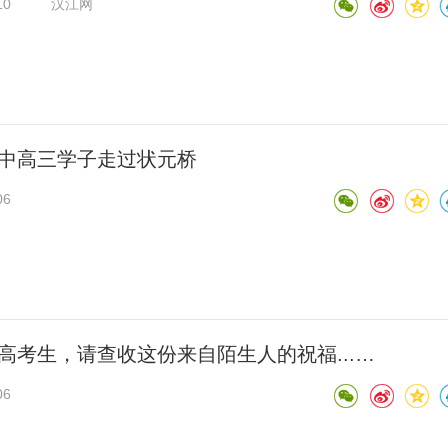
10
汉江网
中高三学子走过状元桥
06
高考生，请查收这份来自陌生人的祝福...…
06