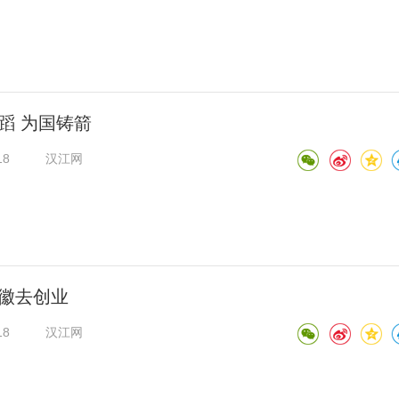
蹈 为国铸箭
18
汉江网
徽去创业
18
汉江网