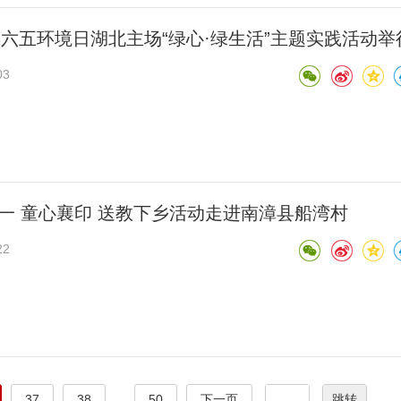
3年六五环境日湖北主场“绿心·绿生活”主题实践活动举
03
一 童心襄印 送教下乡活动走进南漳县船湾村
22
37
38
...
50
下一页
跳转