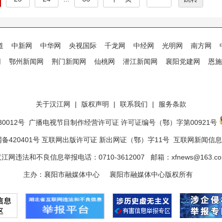
道
中新网
中华网
央视国际
千龙网
中经网
光明网
南方网
网
鄂州新闻网
荆门新闻网
仙桃网
潜江新闻网
襄阳党建网
恩施
关于汉江网
|
版权声明
|
联系我们
|
服务条款
0012号
广播电视节目制作经营许可证 许可证编号（鄂）字第00921号
备420401号 互联网出版许可证 新出网证（鄂）字11号
互联网新闻信息服
江网违法和不良信息举报电话：0710-3612007 邮箱：xfnews@163.c
主办：襄阳市融媒体中心 襄阳市融媒体中心版权所有