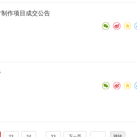
片制作项目成交公告
告
23
24
...
33
下一页
跳转