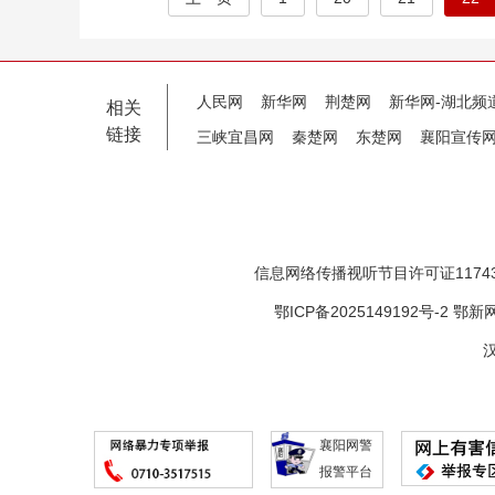
人民网
新华网
荆楚网
新华网-湖北频
相关
链接
三峡宜昌网
秦楚网
东楚网
襄阳宣传
信息网络传播视听节目许可证11743
鄂ICP备2025149192号-2
鄂新网
汉
襄阳网警
报警平台