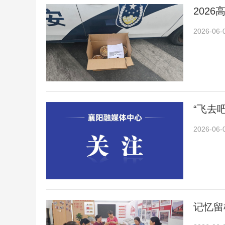
202
2026-06-
“飞去
2026-06-
记忆留