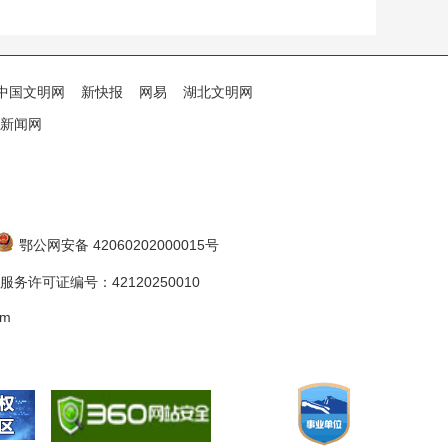
中国文明网
新快报
网易
湖北文明网
新闻网
鄂公网安备 42060202000015号
务许可证编号：42120250010
om