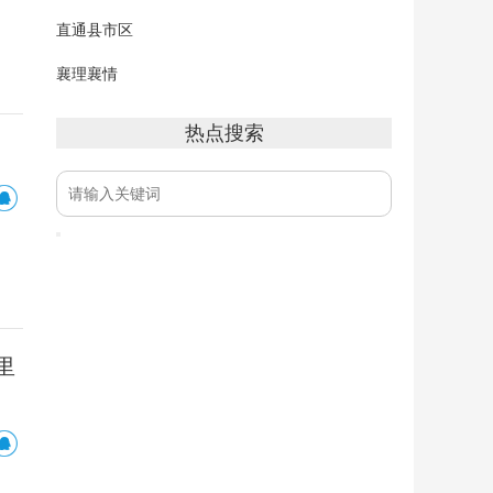
直通县市区
襄理襄情
热点搜索
里