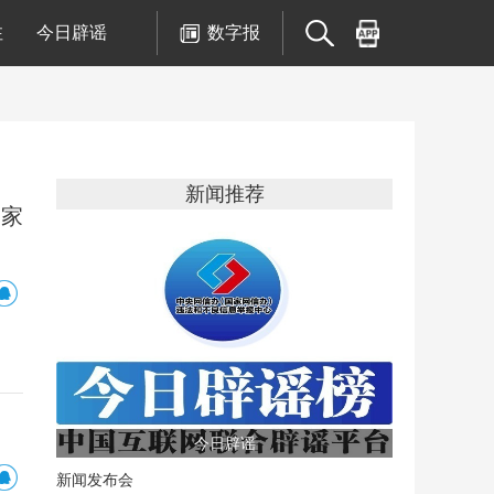
注
今日辟谣
数字报
新闻推荐
国家
今日辟谣
新闻发布会