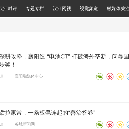
汉江时评
专题专栏
汉江网视
视觉频道
融媒体关
深耕攻坚，襄阳造 “电池CT” 打破海外垄断，问鼎
步奖！
10
襄阳融媒体中心
话拉家常，一条板凳连起的“善治答卷”
10
谷城新闻网