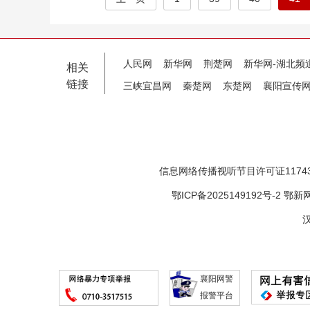
人民网
新华网
荆楚网
新华网-湖北频
相关
链接
三峡宜昌网
秦楚网
东楚网
襄阳宣传
信息网络传播视听节目许可证11743
鄂ICP备2025149192号-2
鄂新网
汉
襄阳网警
报警平台