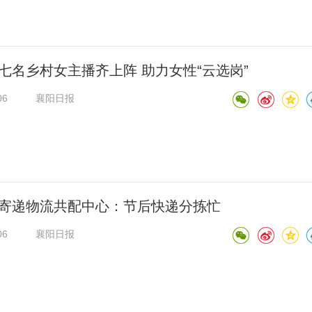
七名乡村女主播齐上阵 助力女性“云选岗”
06
襄阳日报
寄递物流共配中心：节后快递分拣忙
06
襄阳日报