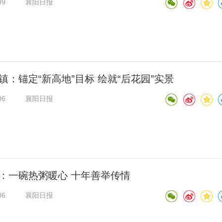
09
襄阳日报
镇：锚定“新高地”目标 绘就“后花园”实景
06
襄阳日报
：一碗热粥暖心 十年善举传情
06
襄阳日报