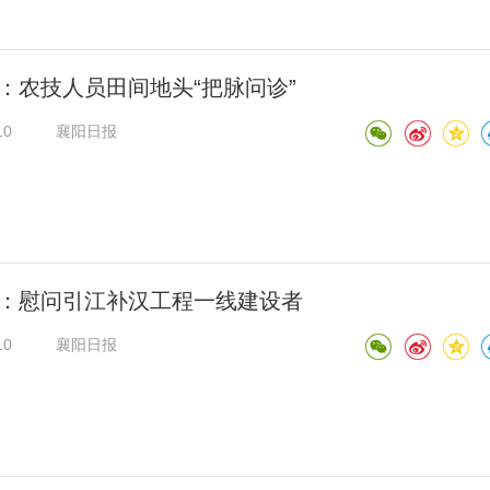
：农技人员田间地头“把脉问诊”
10
襄阳日报
：慰问引江补汉工程一线建设者
10
襄阳日报