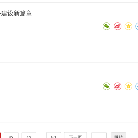
心建设新篇章
42
43
...
50
下一页
跳转