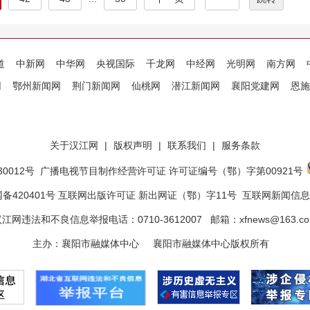
道
中新网
中华网
央视国际
千龙网
中经网
光明网
南方网
网
鄂州新闻网
荆门新闻网
仙桃网
潜江新闻网
襄阳党建网
恩施
关于汉江网
|
版权声明
|
联系我们
|
服务条款
0012号
广播电视节目制作经营许可证 许可证编号（鄂）字第00921号
备420401号 互联网出版许可证 新出网证（鄂）字11号
互联网新闻信息服
江网违法和不良信息举报电话：0710-3612007 邮箱：xfnews@163.c
主办：襄阳市融媒体中心 襄阳市融媒体中心版权所有