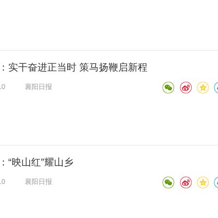
：实干奋进正当时 策马扬鞭启新程
10
襄阳日报
：“映山红”耀山乡
10
襄阳日报