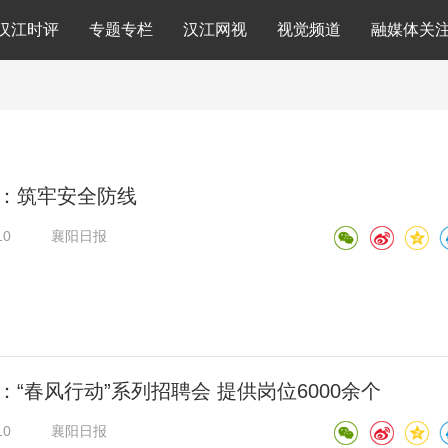
汉江时评
专题专栏
汉江网视
视觉频道
融媒体关
：筑牢安全防线
10
襄阳日报
：“春风行动”系列招聘会 提供岗位6000余个
10
襄阳日报