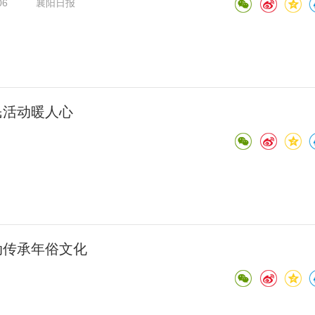
06
襄阳日报
民活动暖人心
动传承年俗文化