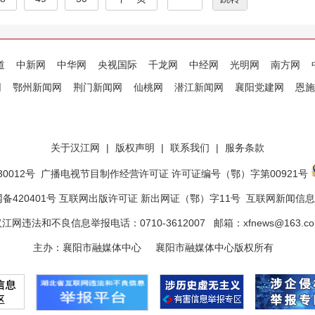
道
中新网
中华网
央视国际
千龙网
中经网
光明网
南方网
网
鄂州新闻网
荆门新闻网
仙桃网
潜江新闻网
襄阳党建网
恩施
关于汉江网
|
版权声明
|
联系我们
|
服务条款
0012号
广播电视节目制作经营许可证 许可证编号（鄂）字第00921号
备420401号 互联网出版许可证 新出网证（鄂）字11号
互联网新闻信息服
江网违法和不良信息举报电话：0710-3612007 邮箱：xfnews@163.c
主办：襄阳市融媒体中心 襄阳市融媒体中心版权所有