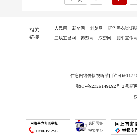
人民网
新华网
荆楚网
新华网-湖北频
相关
链接
三峡宜昌网
秦楚网
东楚网
襄阳宣传
信息网络传播视听节目许可证11743
鄂ICP备2025149192号-2
鄂新网
汉
襄阳网警
报警平台