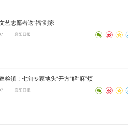
文艺志愿者送“福”到家
07
襄阳日报
巡检镇：七旬专家地头“开方”解“麻”烦
07
襄阳日报