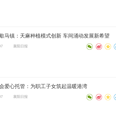
歇马镇：天麻种植模式创新 车间涌动发展新希望
07
襄阳日报
会爱心托管：为职工子女筑起温暖港湾
07
襄阳日报