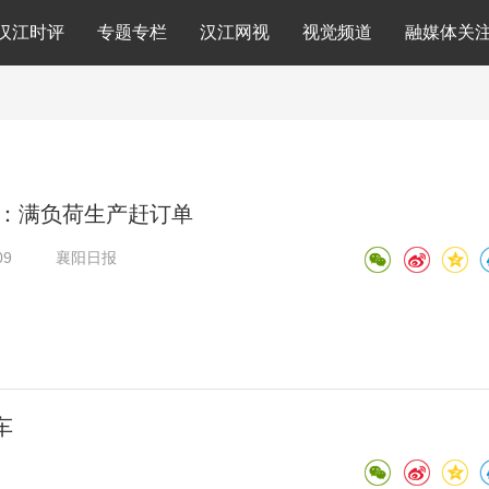
汉江时评
专题专栏
汉江网视
视觉频道
融媒体关
：满负荷生产赶订单
09
襄阳日报
车