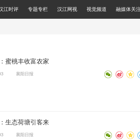
汉江时评
专题专栏
汉江网视
视觉频道
融媒体关
：蜜桃丰收富农家
03
襄阳日报
：生态荷塘引客来
03
襄阳日报