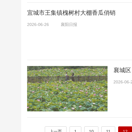
宜城市王集镇槐树村大棚香瓜俏销
2026-06-26
襄阳日报
襄城区
2026-06-
上一页
1
10
11
12