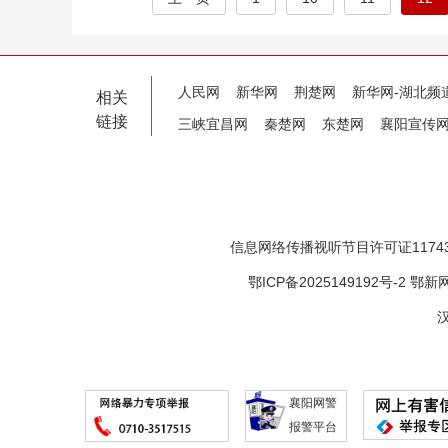
人民网
新华网
荆楚网
新华网-湖北频
相关
链接
三峡宜昌网
秦楚网
东楚网
襄阳宣传
信息网络传播视听节目许可证11743
鄂ICP备2025149192号-2
鄂新网
汉
襄阳网警
报警平台