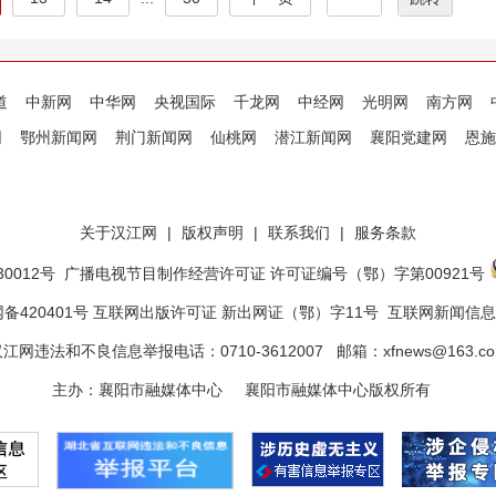
道
中新网
中华网
央视国际
千龙网
中经网
光明网
南方网
网
鄂州新闻网
荆门新闻网
仙桃网
潜江新闻网
襄阳党建网
恩施
关于汉江网
|
版权声明
|
联系我们
|
服务条款
0012号
广播电视节目制作经营许可证 许可证编号（鄂）字第00921号
备420401号 互联网出版许可证 新出网证（鄂）字11号
互联网新闻信息服
江网违法和不良信息举报电话：0710-3612007 邮箱：xfnews@163.c
主办：襄阳市融媒体中心 襄阳市融媒体中心版权所有