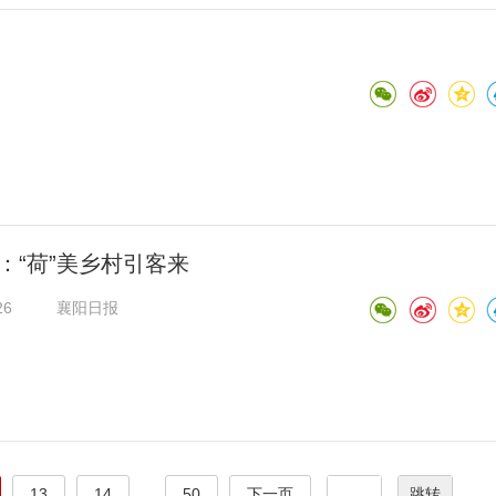
：“荷”美乡村引客来
26
襄阳日报
13
14
...
50
下一页
跳转