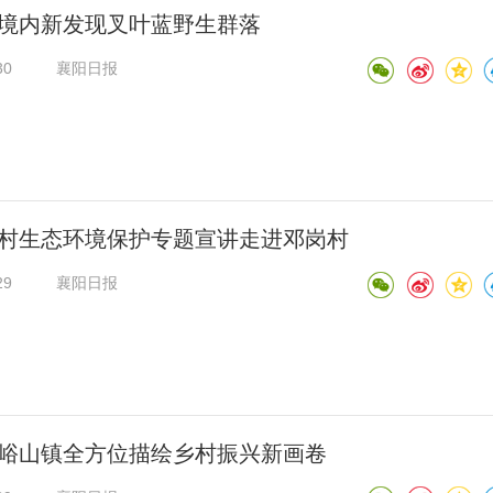
境内新发现叉叶蓝野生群落
30
襄阳日报
村生态环境保护专题宣讲走进邓岗村
29
襄阳日报
峪山镇全方位描绘乡村振兴新画卷