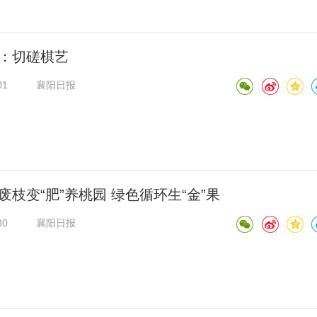
：切磋棋艺
01
襄阳日报
废枝变“肥”养桃园 绿色循环生“金”果
30
襄阳日报